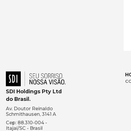
H
C
SDI Holdings Pty Ltd
do Brasil.
Av. Doutor Reinaldo
Schmithausen, 3141 A
Cep: 88.310-004 -
Itajaí/SC - Brasil