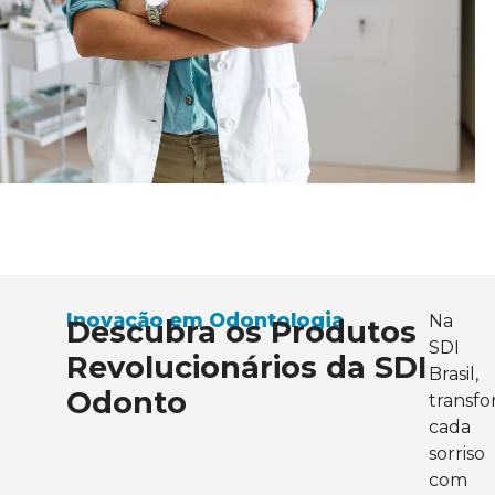
Inovação em Odontologia
Na
Descubra os Produtos
SDI
Revolucionários da SDI
Brasil,
Odonto
transf
cada
sorriso
com