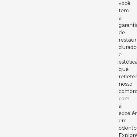
você
tem
a
garanti
de
restau
durado
e
estétic
que
reflet
nosso
compro
com
a
excelên
em
odontol
Explor