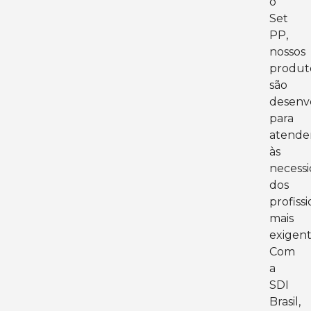
o
Set
PP,
nossos
produt
são
desenv
para
atende
às
necess
dos
profissi
mais
exigent
Com
a
SDI
Brasil,