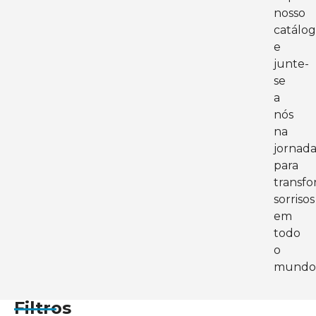
nosso
catálo
e
junte-
se
a
nós
na
jornad
para
transf
sorrisos
em
todo
o
mundo
Filtros