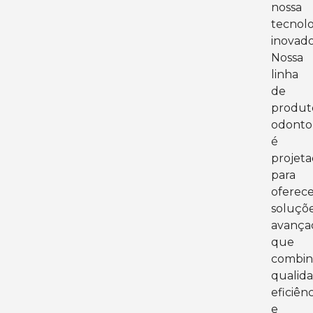
nossa
tecnolo
inovado
Nossa
linha
de
produt
odonto
é
projet
para
oferec
soluçõ
avança
que
combi
qualida
eficiênc
e