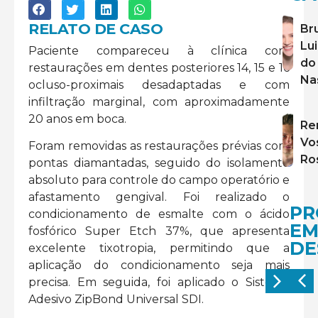
RELATO DE CASO
Br
Lu
Paciente compareceu à clínica com
do
restaurações em dentes posteriores 14, 15 e 16
Na
ocluso-proximais desadaptadas e com
infiltração marginal, com aproximadamente
20 anos em boca.
Re
Vo
Foram removidas as restaurações prévias com
Ro
pontas diamantadas, seguido do isolamento
absoluto para controle do campo operatório e
afastamento gengival. Foi realizado o
PR
condicionamento de esmalte com o ácido
E
fosfórico Super Etch 37%, que apresenta
DE
excelente tixotropia, permitindo que a
aplicação do condicionamento seja mais
precisa. Em seguida, foi aplicado o Sistema
Adesivo ZipBond Universal SDI.