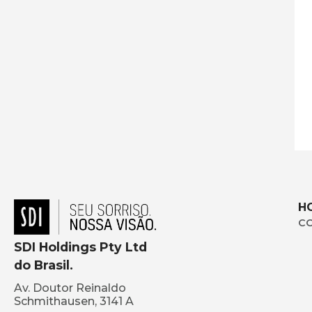
H
C
SDI Holdings Pty Ltd
do Brasil.
Av. Doutor Reinaldo
Schmithausen, 3141 A