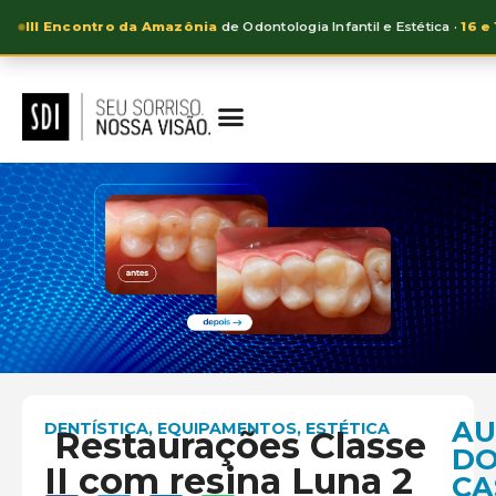
III Encontro da Amazônia
de Odontologia Infantil e Estética ·
16 e
AU
DENTÍSTICA
,
EQUIPAMENTOS
,
ESTÉTICA
Restaurações Classe
D
II com resina Luna 2
CA