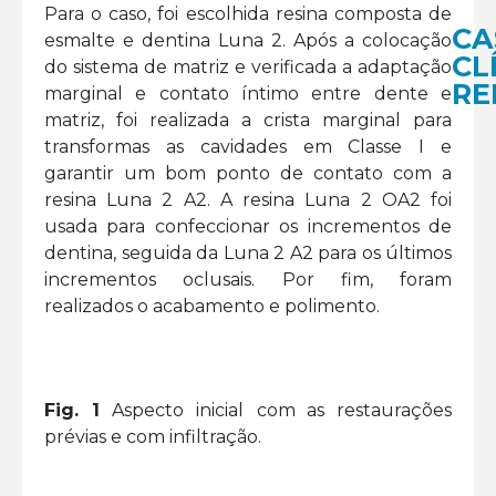
Para o caso, foi escolhida resina composta de
CA
esmalte e dentina Luna 2. Após a colocação
CL
do sistema de matriz e verificada a adaptação
RE
marginal e contato íntimo entre dente e
matriz, foi realizada a crista marginal para
transformas as cavidades em Classe I e
garantir um bom ponto de contato com a
resina Luna 2 A2. A resina Luna 2 OA2 foi
Fa
usada para confeccionar os incrementos de
Dir
d
dentina, seguida da Luna 2 A2 para os últimos
em
incrementos oclusais. Por fim, foram
Re
realizados o acabamento e polimento.
Co
co
v
a
L
Lin
M
>
Au
Fig. 1
Aspecto inicial
com as restaurações
da
prévias e com infiltração.
SD
LEI
MAI