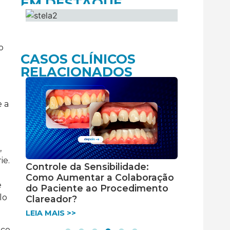
EM DESTAQUE
o
CASOS CLÍNICOS
RELACIONADOS
e a
,
ie.
Controle da Sensibilidade:
Restaura
Como Aumentar a Colaboração
resina L
e
do Paciente ao Procedimento
LEIA MAIS 
lo
Clareador?
LEIA MAIS >>
ico