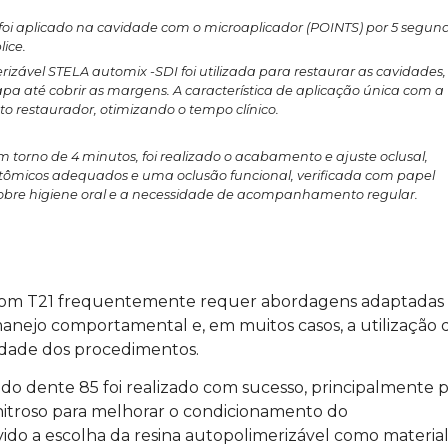
foi aplicado na cavidade com o microaplicador (POINTS) por 5 segund
lice.
izável STELA automix -SDI foi utilizada para restaurar as cavidades,
até cobrir as margens. A característica de aplicação única com a
to restaurador, otimizando o tempo clínico.
 torno de 4 minutos, foi realizado o acabamento e ajuste oclusal,
atômicos adequados e uma oclusão funcional, verificada com papel
 sobre higiene oral e a necessidade de acompanhamento regular.
com T21 frequentemente requer abordagens adaptadas 
 manejo comportamental e, em muitos casos, a utilização 
lidade dos procedimentos.
 do dente 85 foi realizado com sucesso, principalmente 
nitroso para melhorar o condicionamento do
o a escolha da resina autopolimerizável como materia