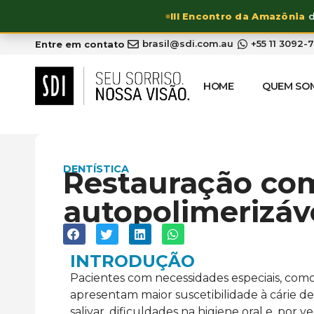
III Encontro da Amazônia
d
brasil@sdi.com.au
+55 11 3092-
Entre em contato
HOME
QUEM SO
DENTÍSTICA
Restauração com
autopolimerizáv
INTRODUÇÃO
Pacientes com necessidades especiais, com
apresentam maior suscetibilidade à cárie d
salivar, dificuldades na higiene oral e, por