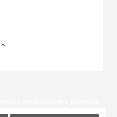
o
ios
oções exclusivas em primeira