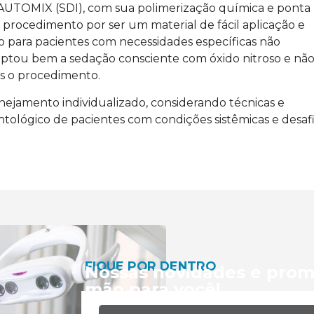
a AUTOMIX (SDI), com sua polimerização química e ponta
o procedimento por ser um material de fácil aplicação e
o para pacientes com necessidades específicas não
daptou bem a sedação consciente com óxido nitroso e nã
s o procedimento.
nejamento individualizado, considerando técnicas e
tológico de pacientes com condições sistêmicas e desaf
FIQUE POR DENTRO
Nossas novidades e prom
mão para você!