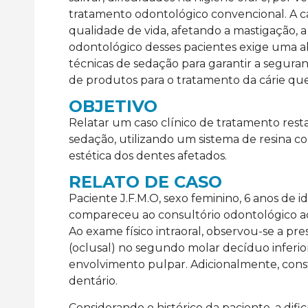
tratamento odontológico convencional. A cá
qualidade de vida, afetando a mastigação, a 
odontológico desses pacientes exige uma a
técnicas de sedação para garantir a segura
de produtos para o tratamento da cárie que
OBJETIVO
Relatar um caso clínico de tratamento res
sedação, utilizando um sistema de resina co
estética dos dentes afetados.
RELATO DE CASO
Paciente J.F.M.O, sexo feminino, 6 anos de 
compareceu ao consultório odontológico ac
Clareamento dental associado
Facetas em R
Ao exame físico intraoral, observou-se a pres
em dentes vitais
de Opacidade 
(oclusal) no segundo molar decíduo inferior 
Luna 2
LEIA MAIS >>
envolvimento pulpar. Adicionalmente, const
LEIA MAIS >>
dentário.
Considerando o histórico da paciente, a di