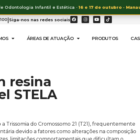
e Odontologia Infantil e Estética ·
16 e 17 de outubro · Mana
|
7100
Siga-nos nas redes sociais
MOS
ÁREAS DE ATUAÇÃO
PRODUTOS
CAS
 resina
el STELA
o a Trissomia do Cromossomo 21 (T21), frequentemente
entária devido a fatores como alterações na composição
 vezes, limitações comportamentais que dificultam o