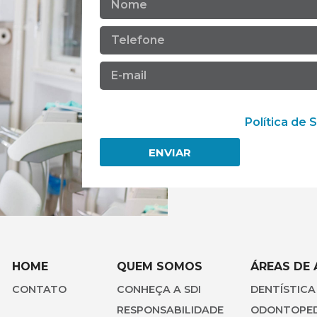
Ao informar meus dados, eu concordo 
pessoais de acordo com a
Política de 
ENVIAR
HOME
QUEM SOMOS
ÁREAS DE
CONTATO
CONHEÇA A SDI
DENTÍSTICA
RESPONSABILIDADE
ODONTOPED