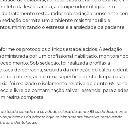
mpleto da lesão cariosa, a equipe odontológica, em
ão do tratamento restaurador sob sedação consciente co
de sedação permite um ambiente mais tranquilo e
os, minimizando o estresse e a ansiedade da paciente.
forme os protocolos clínicos estabelecidos. A sedação
 administrada por um profissional habilitado, monitorand
rocedimento. Sob sedação, foi realizada profilaxia
 e taça de borracha, seguida da remoção do cálculo dent
sando a obtenção de uma superfície dental limpa para o
ia, foi realizado o isolamento relativo do dente 85, sen
eco e livre de contaminação salivar, essencial para a ade
om resina composta.
tiva do tecido cariado na cavidade oclusal do dente 85 cuidadosament
o os princípios da odontologia minimamente invasiva, removendo
trutura dental sadia.