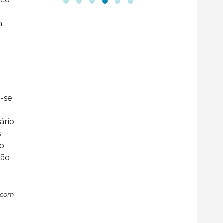
m
o-se
ário
s
do
são
e com