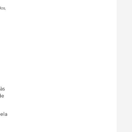
os,
às
de
pela
l