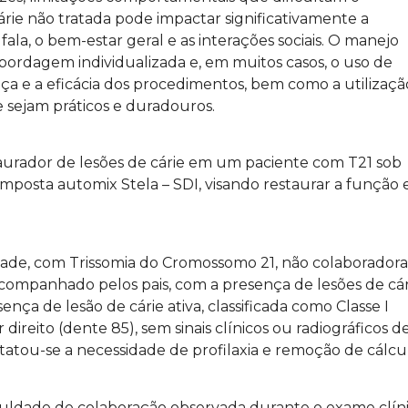
rie não tratada pode impactar significativamente a
fala, o bem-estar geral e as interações sociais. O manejo
bordagem individualizada e, em muitos casos, o uso de
nça e a eficácia dos procedimentos, bem como a utilizaçã
 sejam práticos e duradouros.
taurador de lesões de cárie em um paciente com T21 sob
mposta automix Stela – SDI, visando restaurar a função 
idade, com Trissomia do Cromossomo 21, não colaboradora
ompanhado pelos pais, com a presença de lesões de cár
esina Composta
Facetas diretas com Luna 2
ença de lesão de cárie ativa, classificada como Classe I
Intermediária –
LEIA MAIS >>
direito (dente 85), sem sinais clínicos ou radiográficos d
atou-se a necessidade de profilaxia e remoção de cálcu
ficuldade de colaboração observada durante o exame clín