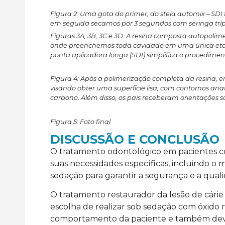
Figura 2:
Uma gota do primer, do stela automix – SDI 
em seguida secamos por 3 segundos com seringa tríp
Figuras 3A, 3B, 3C e 3D:
A resina composta autopolimer
onde preenchemos toda cavidade em uma única etapa 
ponta aplicadora longa (SDI) simplifica o procedimen
Figura 4:
Após a polimerização completa da resina, em
visando obter uma superfície lisa, com contornos an
carbono. Além disso, os pais receberam orientações
Figura 5: Foto final
DISCUSSÃO E CONCLUSÃO
O tratamento odontológico em pacientes 
suas necessidades específicas, incluindo o
sedação para garantir a segurança e a qua
O tratamento restaurador da lesão de cárie
escolha de realizar sob sedação com óxido 
comportamento da paciente e também devid