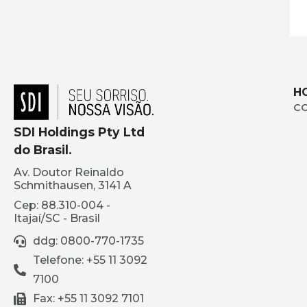
H
C
SDI Holdings Pty Ltd
do Brasil.
Av. Doutor Reinaldo
Schmithausen, 3141 A
Cep: 88.310-004 -
Itajaí/SC - Brasil
ddg: 0800-770-1735
Telefone: +55 11 3092
7100
Fax: +55 11 3092 7101