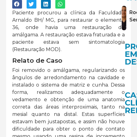
Ro
Paciente procurou a clínica da Faculdade
Se
Arnaldo BH/ MG, para restaurar o elemento
36, onde havia uma restauração de
amálgama. A restauração estava fraturada e a
paciente estava sem sintomatologia
PR
(Restauração MOD).
E
Relato de Caso
DE
Foi removido o amálgama, regularizando os
ângulos de arredondamento na cavidade e
instalado o sistema de matriz e cunha. Dessa
forma, realizamos adequadamente o
CA
vedamento e obtenção de uma anatomia
CL
correta das áreas interproximais, tanto na
RE
mesial quanto na distal. Estas superfícies
estavam bem justapostas, e assim não houve
dificuldade para obter o ponto de contato
mesmo usando uma resina de incremento