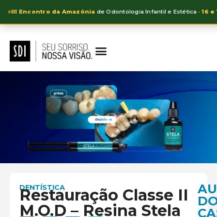
III Encontro da Amazônia
de Odontologia Infantil e Estética ·
16 e
AU
DENTÍSTICA
Restauração Classe II
D
M.O.D – Resina Stela
CA