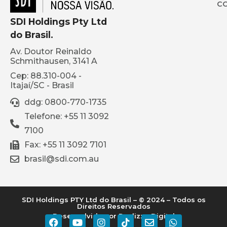
C
SDI Holdings Pty Ltd
do Brasil.
Av. Doutor Reinaldo
Schmithausen, 3141 A
Cep: 88.310-004 -
Itajaí/SC - Brasil
ddg: 0800-770-1735
Telefone: +55 11 3092
7100
Fax: +55 11 3092 7101
brasil@sdi.com.au
SDI Holdings PTY Ltd do Brasil – © 2024 – Todos os
Direitos Reservados
Desenvolvido por Realizze Digital