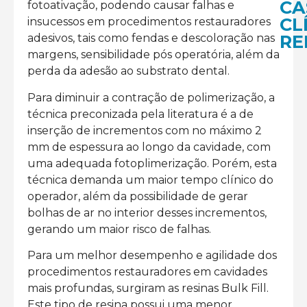
CA
fotoativação, podendo causar falhas e
CL
insucessos em procedimentos restauradores
RE
adesivos, tais como fendas e descoloração nas
margens, sensibilidade pós operatória, além da
perda da adesão ao substrato dental.
Para diminuir a contração de polimerização, a
técnica preconizada pela literatura é a de
Fa
Dir
d
inserção de incrementos com no máximo 2
em
mm de espessura ao longo da cavidade, com
Re
uma adequada fotoplimerização. Porém, esta
Co
técnica demanda um maior tempo clínico do
co
v
operador, além da possibilidade de gerar
a
L
bolhas de ar no interior desses incrementos,
Lin
M
>
gerando um maior risco de falhas.
Au
da
Para um melhor desempenho e agilidade dos
SD
procedimentos restauradores em cavidades
LEI
mais profundas, surgiram as resinas Bulk Fill.
MAI
>>
Este tipo de resina possui uma menor