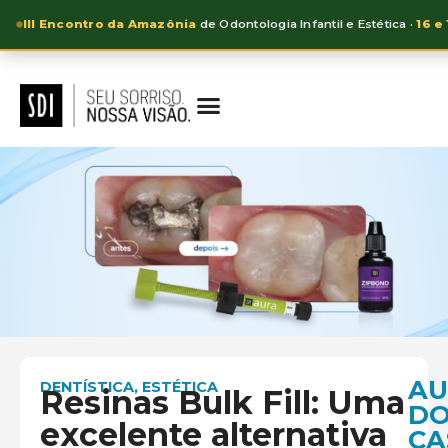
III Encontro da Amazônia
de Odontologia Infantil e Estética ·
16 e
AU
DENTÍSTICA
,
ESTÉTICA
Resinas Bulk Fill: Uma
D
excelente alternativa
CA