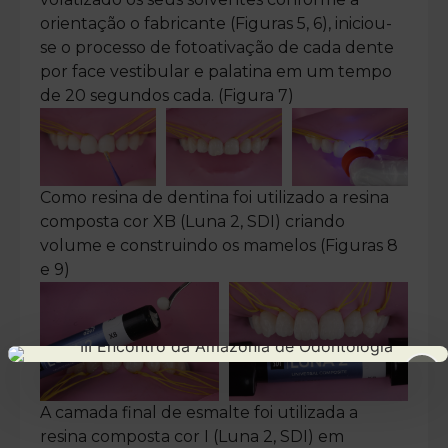
orientação o fabricante (Figuras 5, 6), iniciou-
se o processo de fotoativação de cada dente
por face vestibular e palatina em um tempo
de 20 segundos cada. (Figura 7)
Como resina de dentina foi utilizado a resina
composta cor XB (Luna 2, SDI) criando
volume e construindo os mamelos (Figuras 8
e 9)
×
A camada final de esmalte foi utilizada a
resina composta cor I (Luna 2, SDI) em