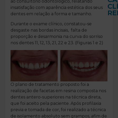
ao consultório odontológico, relatando
CL
insatisfação com aparência estética dos seus
RE
dentes em relação a forma e tamanho.
Durante o exame clínico, constatou-se
desgaste nas bordas incisais, falta de
proporção e desarmonia na curva do sorriso
Fa
nos dentes 11, 12, 13, 21, 22 e 23. (Figuras 1 e 2)
Dir
d
em
Re
Co
co
v
a
L
Lin
M
>
O plano de tratamento proposto foi a
Au
realização de facetas em resina composta nos
da
SD
dentes antero-superiores na técnica direta,
que foi aceito pela paciente. Após profilaxia
LEI
MAI
previa e tomada de cor, foi realizado a técnica
>>
de isolamento absoluto sem grampos, afim de