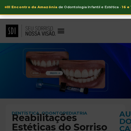
III Encontro da Amazônia
de Odontologia Infantil e Estética ·
16 e
AU
DENTÍSTICA
,
ODONTOPEDIATRIA
Reabilitações
D
Estéticas do Sorriso
CA