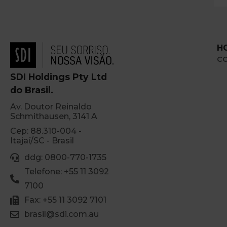
H
C
SDI Holdings Pty Ltd
do Brasil.
Av. Doutor Reinaldo
Schmithausen, 3141 A
Cep: 88.310-004 -
Itajaí/SC - Brasil
ddg: 0800-770-1735
Telefone: +55 11 3092
7100
Fax: +55 11 3092 7101
brasil@sdi.com.au