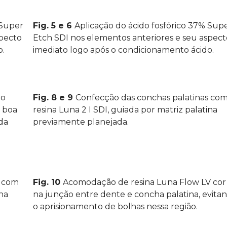
 Super
Fig. 5 e 6
Aplicação do ácido fosfórico 37% Sup
specto
Etch SDI nos elementos anteriores e seu aspect
o.
imediato logo após o condicionamento ácido.
ao
Fig. 8 e 9
Confecção das conchas palatinas co
e boa
resina Luna 2 I SDI, guiada por matriz palatina
ada
previamente planejada.
s com
Fig. 10
Acomodação de resina Luna Flow LV cor
ina
na junção entre dente e concha palatina, evita
o aprisionamento de bolhas nessa região.