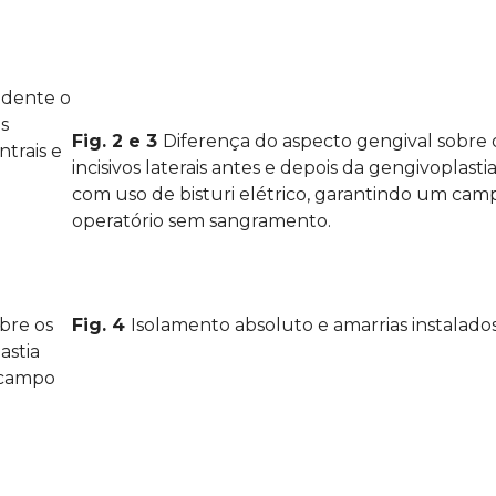
idente o
s
Fig. 2 e 3
Diferença do aspecto gengival sobre 
ntrais e
incisivos laterais antes e depois da gengivoplasti
com uso de bisturi elétrico, garantindo um cam
operatório sem sangramento.
bre os
Fig. 4
Isolamento absoluto e amarrias instalados
astia
m campo