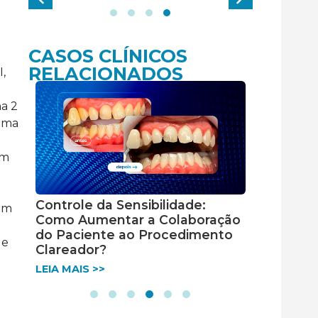
CASOS CLÍNICOS
RELACIONADOS
,
na 2
 uma
am
Controle da Sensibilidade:
Restaura
ram
Como Aumentar a Colaboração
resina L
do Paciente ao Procedimento
LEIA MAIS 
 e
Clareador?
LEIA MAIS >>