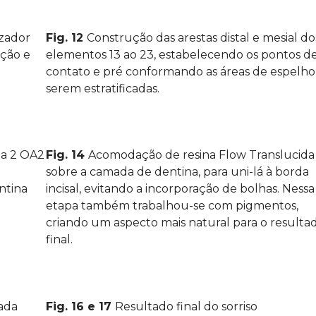
zador
Fig. 12
Construção das arestas distal e mesial do
ação e
elementos 13 ao 23, estabelecendo os pontos d
contato e pré conformando as áreas de espelho
serem estratificadas.
na 2 OA2
Fig. 14
Acomodação de resina Flow Translucida
sobre a camada de dentina, para uni-lá à borda
ntina
incisal, evitando a incorporação de bolhas. Nessa
etapa também trabalhou-se com pigmentos,
criando um aspecto mais natural para o resulta
final.
ada
Fig. 16 e 17
Resultado final do sorriso