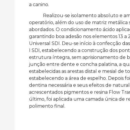
a canino.
Realizou-se isolamento absoluto e amarr
operatório, além do uso de matriz metálica
abordados. O condicionamento ácido aplicad
garantindo boa adesão nos elementos 13 a
Universal SDI. Deu-se início à confecção das
I SDI, estabelecendo a construção dos pont
estrutura íntegra, sem aprisionamento de bo
junção entre dente e concha palatina, a qua
estabelecidas as arestas distal e mesial de 
estabelecendo a área de espelho. Depois foi
Clareamento dental associado
Facetas em R
dentina necessária e seus efeitos de natu
em dentes vitais
de Opacidade 
acrescentados pigmentos e resina Flow Tran
Luna 2
LEIA MAIS >>
último, foi aplicada uma camada única de re
LEIA MAIS >>
polimento final.