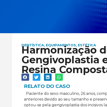
DENTÍSTICA
,
EQUIPAMENTOS
,
ESTÉTICA
Harmonização d
Gengivoplastia 
Resina Compost
RELATO DO CASO
Paciente do sexo masculino, 26 anos, comp
anteriores devido ao seu tamanho e presen
optou-se pela gengivoplastia dos incisivos 