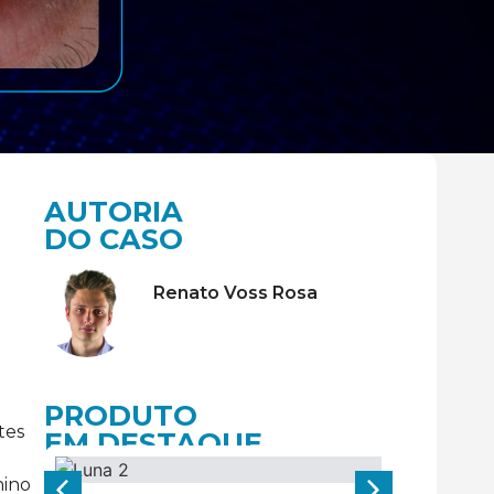
AUTORIA
DO CASO
Renato Voss Rosa
PRODUTO
tes
EM DESTAQUE
nino