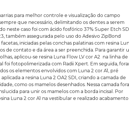
ias para melhor controle e visualização do campo
 sempre que necessário, delimitando os dentes a serem
o neste caso foi com ácido fosfórico 37% Super Etch SDI
 23, também assegurada pelo uso do Adesivo ZipBond
 facetas, iniciadas pelas conchas palatinas com resina Lu
os de contato e da área a ser preenchida. Para garantir
lhas, aplicou-se resina Luna Flow LV cor A2 na linha de
l foi fotopolimerizada com Radii Xpert. Em seguida, for
todos os elementos envolvidos com Luna 2 cor A1, pré
 aplicada a resina Luna 2 OA2 SDI, criando a camada de
esina Composta
Facetas diretas com Luna 2
ralidade, como os mamelos desenhados. Nessa camada fo
Intermediária –
LEIA MAIS >>
slucida para unir os mamelos com a borda incisal. Por
sina Luna 2 cor A1 na vestibular e realizado acabamento