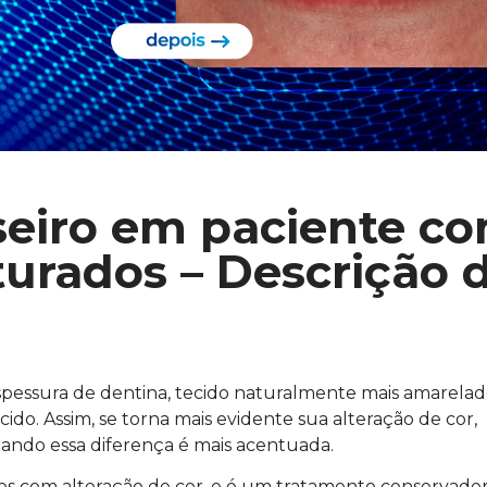
seiro em paciente c
turados – Descrição 
spessura de dentina, tecido naturalmente mais amarelad
ido. Assim, se torna mais evidente sua alteração de cor,
ando essa diferença é mais acentuada.
es com alteração de cor, e é um tratamento conservador