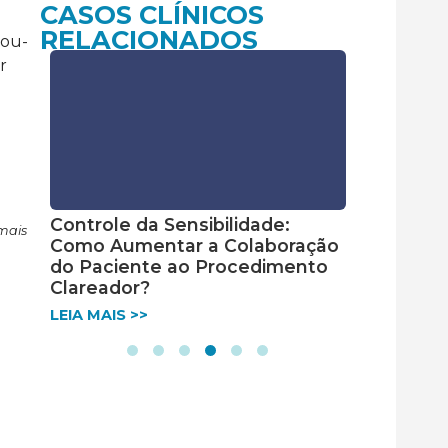
CASOS CLÍNICOS
RELACIONADOS
rou-
r
Controle da Sensibilidade:
Restaura
mais
Como Aumentar a Colaboração
resina L
do Paciente ao Procedimento
LEIA MAIS 
Clareador?
LEIA MAIS >>