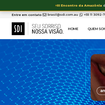
III Encontro da Amazônia
d
brasil@sdi.com.au
+55 11 3092-
Entre em contato
HOME
QUEM SO