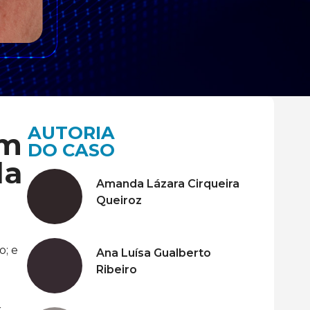
AUTORIA
om
DO CASO
da
Amanda Lázara Cirqueira
Queiroz
o; e
Ana Luísa Gualberto
Ribeiro
,