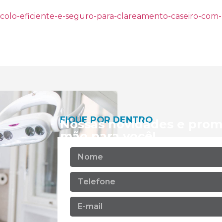
tocolo-eficiente-e-seguro-para-clareamento-caseiro-com-
FIQUE POR DENTRO
Nossas novidades e prom
mão para você!