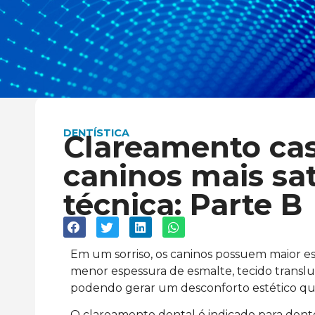
DENTÍSTICA
Clareamento ca
caninos mais sa
técnica: Parte B
Em um sorriso, os caninos possuem maior e
menor espessura de esmalte, tecido transluc
podendo gerar um desconforto estético qu
O clareamento dental é indicado para dent