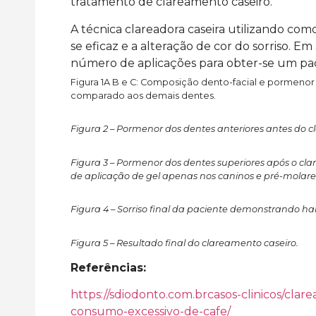
tratamento de clareamento caseiro.
A técnica clareadora caseira utilizando co
se eficaz e a alteração de cor do sorriso. 
número de aplicações para obter-se um padrã
Figura 1A B e C: Composição dento-facial e pormenor
comparado aos demais dentes.
Figura 2 –
Pormenor dos dentes anteriores antes do c
Clareamento dental associado
Facetas em R
Figura 3 –
Pormenor dos dentes superiores após o cla
em dentes vitais
de Opacidade 
de aplicação de gel apenas nos caninos e pré-molares
Luna 2
LEIA MAIS >>
LEIA MAIS >>
Figura 4 – Sorriso final da paciente demonstrando h
Figura 5 – Resultado final do clareamento caseiro.
Referências:
https://sdiodonto.com.brcasos-clinicos/cl
consumo-excessivo-de-cafe/