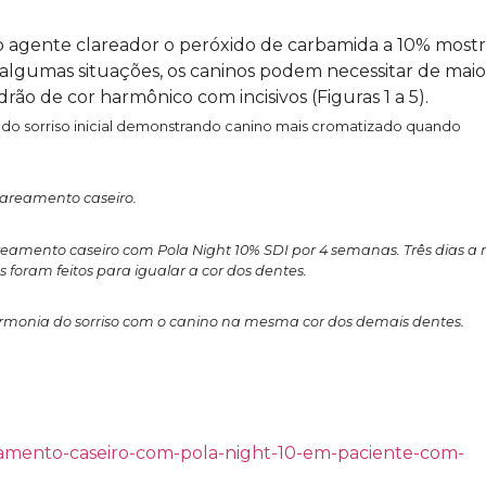
mo agente clareador o peróxido de carbamida a 10% most
Em algumas situações, os caninos podem necessitar de maio
o de cor harmônico com incisivos (Figuras 1 a 5).
 do sorriso inicial demonstrando canino mais cromatizado quando
1A
1B
1C
lareamento caseiro.
esina Composta
Facetas diretas com Luna 2
reamento caseiro com Pola Night 10% SDI por 4 semanas. Três dias a 
Intermediária –
 foram feitos para igualar a cor dos dentes.
LEIA MAIS >>
armonia do sorriso com o canino na mesma cor dos demais dentes.
areamento-caseiro-com-pola-night-10-em-paciente-com-