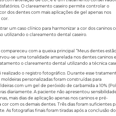
tisfatórios. O clareamento caseiro permite controlar o
a cor dos dentes com mais aplicações de gel apenas nos
cor.
strar um caso clínico para harmonizar a cor dos caninos 
o utilizando o clareamento dental caseiro.
s, compareceu com a queixa principal “Meus dentes estã
bservou-se uma tonalidade amarelada nos dentes caninos 
atamento o clareamento dental utilizando a técnica case
i realizado o registro fotográfico. Durante esse tratamen
 moldeiras personalizadas foram construídas para
oldeiras com um gel de peróxido de carbamida a 10% (Po
ras diariamente. A paciente não apresentou sensibilidad
as, mais dias de aplicação apenas nos caninos e pré-
cor com os demais dentes. Três dias foram suficientes p
. As fotografias finais foram tiradas após a conclusão do